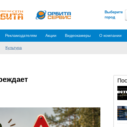
Выберите
город
Рекламодателям
Акции
Видеокамеры
О компании
Культура
реждает
Пос