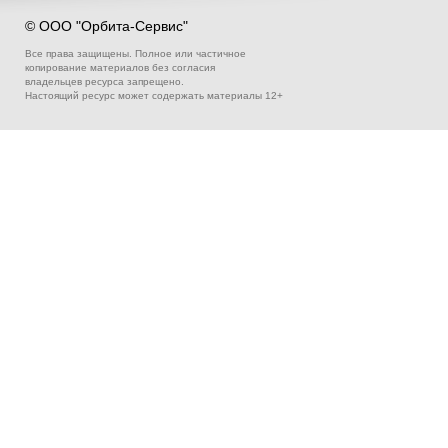
© ООО "Орбита-Сервис"
Все права защищены. Полное или частичное
копирование материалов без согласия
владельцев ресурса запрещено.
Настоящий ресурс может содержать материалы 12+