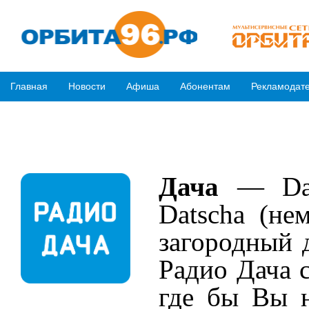
Главная
Новости
Афиша
Абонентам
Рекламодат
Дача
— Dach
Datscha (не
загородный 
Радио Дача с
где бы Вы н