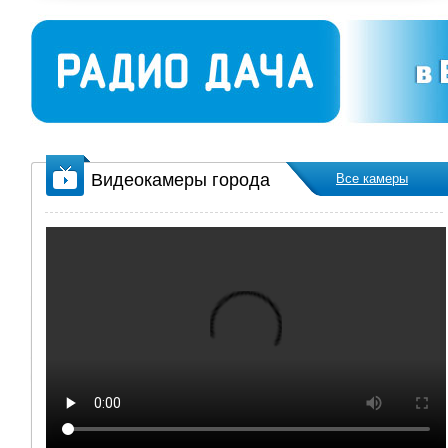
Интервью Ларисы Карасевой с
журналистом и главным редактором
Валерием Федосеевым.
07.07.2026
12:16:08
0 комментариев
642 просмотра
СФР информирует
Видеокамеры города
До 1 августа свердловские
Все камеры
работодатели могут подать заявку на
компенсацию расходов по охране...
03.07.2026
09:25:58
0 комментариев
317 просмотров
«Нелегал-2026»
Прошли рейдовые мероприятия по
выявлению нарушений миграционного
законодательства.