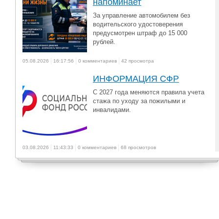
напоминает
За управление автомобилем без
водительского удостоверения
предусмотрен штраф до 15 000
рублей.
05.08.2026
16:17:56
0 комментариев
42 просмотра
ИНФОРМАЦИЯ СФР
С 2027 года меняются правила учета
стажа по уходу за пожилыми и
инвалидами.
03.08.2026
11:43:33
0 комментариев
68 просмотров
ВСТРЕЧИ. Новое время
Интервью Ларисы Карасевой с
Натальей Тумилович, директором
Фонда «Верхнесалдинский центр...