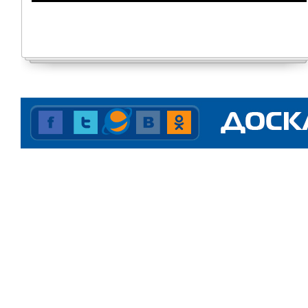
24.06.2026
17:02:29
0 комментариев
334 просмотра
ВСТРЕЧИ. Новое время
Интервью Ларисы Карасевой с
Натальей Ракитиной, директором
Верхнесалдинского...
22.06.2026
14:39:10
0 комментариев
870 просмотров
Штраф за нарушение
антимонопольного
законодательства
АО «ГАЗЭКС» заплатит 562 500
рублей за завышение цен на
обслуживание и ремонт
внутриквартирного...
22.06.2026
09:42:35
0 комментариев
225 просмотров
ВСТРЕЧИ. Новое время
Интервью Ларисы Карасевой с