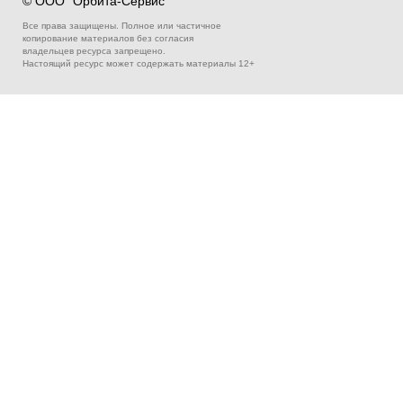
© ООО "Орбита-Cервис"
Все права защищены. Полное или частичное
копирование материалов без согласия
владельцев ресурса запрещено.
Настоящий ресурс может содержать материалы 12+