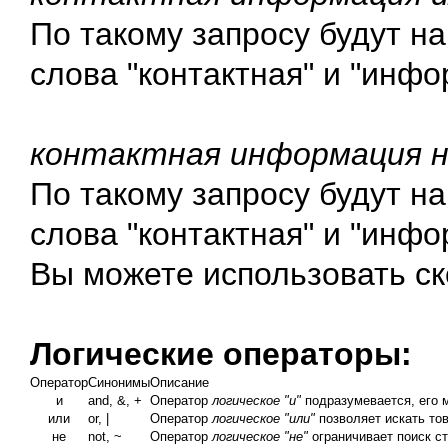
По такому запросу будут н
слова "контактная" и "инфо
контактная информация 
По такому запросу будут н
слова "контактная" и "инфо
Вы можете использовать ск
Логические операторы:
Оператор
Синонимы
Описание
и
and, &, +
Оператор
логическое "и"
подразумевается, его м
или
or, |
Оператор
логическое "или"
позволяет искать то
не
not, ~
Оператор
логическое "не"
ограничивает поиск ст