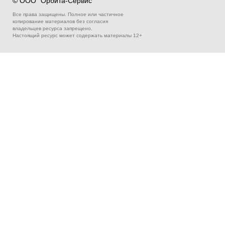
© ООО "Орбита-Cервис"
Все права защищены. Полное или частичное
копирование материалов без согласия
владельцев ресурса запрещено.
Настоящий ресурс может содержать материалы 12+