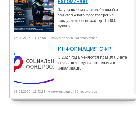
напоминает
За управление автомобилем без
водительского удостоверения
предусмотрен штраф до 15 000
рублей.
05.08.2026
16:17:56
0 комментариев
60 просмотров
ИНФОРМАЦИЯ СФР
С 2027 года меняются правила учета
стажа по уходу за пожилыми и
инвалидами.
03.08.2026
11:43:33
0 комментариев
96 просмотров
ВСТРЕЧИ. Новое время
Интервью Ларисы Карасевой с
Натальей Тумилович, директором
Фонда «Верхнесалдинский центр...