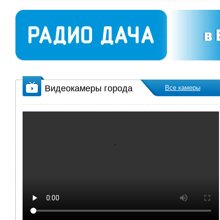
Интервью Ларисы Карасевой с
журналистом и главным редактором
Валерием Федосеевым.
07.07.2026
12:16:08
0 комментариев
665 просмотров
СФР информирует
Видеокамеры города
До 1 августа свердловские
Все камеры
работодатели могут подать заявку на
компенсацию расходов по охране...
03.07.2026
09:25:58
0 комментариев
327 просмотров
«Нелегал-2026»
Прошли рейдовые мероприятия по
выявлению нарушений миграционного
законодательства.