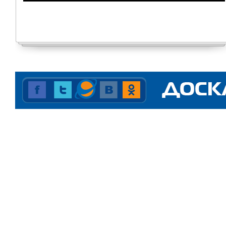
24.06.2026
17:02:29
0 комментариев
345 просмотров
ВСТРЕЧИ. Новое время
Интервью Ларисы Карасевой с
Натальей Ракитиной, директором
Верхнесалдинского...
22.06.2026
14:39:10
0 комментариев
890 просмотров
Штраф за нарушение
антимонопольного
законодательства
АО «ГАЗЭКС» заплатит 562 500
рублей за завышение цен на
обслуживание и ремонт
внутриквартирного...
22.06.2026
09:42:35
0 комментариев
234 просмотра
ВСТРЕЧИ. Новое время
Интервью Ларисы Карасевой с