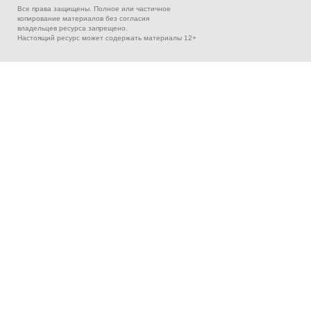
Все права защищены. Полное или частичное
копирование материалов без согласия
владельцев ресурса запрещено.
Настоящий ресурс может содержать материалы 12+