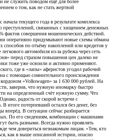
 и не служить поводом ещё для более
ением о том, как не стать жертвой
 начала текущего года в результате комплекса
ло преступлений, связанных с хищением денежных
,3 % фактов совершения мошеннических действий.
 они оперативно придумывают новые схемы обмана
х способов по отъёму накоплений или кредитов у
легкового автомобиля из-за рубежа через сеть
оня» перед страхом повышения цен далеко не
лики тоже уже освоили и активно применяют.
ского, где в «лапы» аферистов угодил рабочий
ина с помощью сомнительного происхождения
кордоном «Volkswagen» за 1 630 000 рублей. На
сти, заверив, что нужную иномарку быстро
сти на определенный счёт нужную сумму. Что
Однако, радость от скорой встречи с
В итоге потерпевший остался без денег, без
ы вперёд. В ситуации сейчас разбирается
ых. По его сведениям, комбинации с машинами
гут быть разными. Всегда нужно проявлять
ежде чем довериться незнакомым лицам. «Тем, кто
ься, как в выше описанной истории, опасно