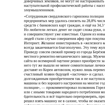
доверчивых земляков, не могут не настораживать
наступательной профилактической работы с насел
злоумышленников.
«Сотрудникам свердловского гарнизона полиции с
предпринятых мер удалось снизить на 28,8% чис
средств с банковских карт граждан, и ещё на 34
Но любители легких денег не сидят сложа руки,
и совершенствуют уже известные. Одним из новы
людей стали случаи совершения афер при покупке 
Интернет. Желание инвестировать в «железного к
всегда заканчивается благополучно. Эту тему жу
Приведу совсем свежий пример из города Берёзов
местного ремонтно-механического завода. Мужч
сайта во всемирной паутине решил приобрести за 
него тут же вышли не менее сомнительные лично
доставят из Кореи автовозом, нужно лишь переве
счастливый хозяин будущей «ласточки» и сделал. 
долгожданным приобретением так и не наступила. 
машины и без хорошего настроения на многие год
полиция», — прокомментировал полковник Горел
или с иными товарами народного потребления мо
бдительность и всё тщательно перепроверять, пр
решил взять машину не в салоне, чтобы не оказат