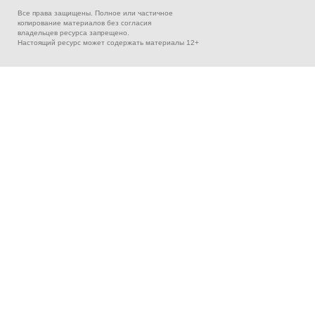
Все права защищены. Полное или частичное
копирование материалов без согласия
владельцев ресурса запрещено.
Настоящий ресурс может содержать материалы 12+