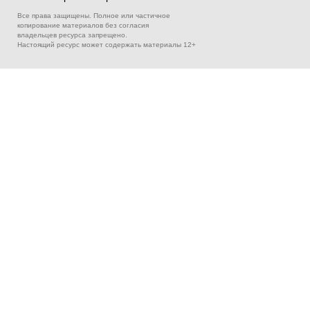
Все права защищены. Полное или частичное
копирование материалов без согласия
владельцев ресурса запрещено.
Настоящий ресурс может содержать материалы 12+