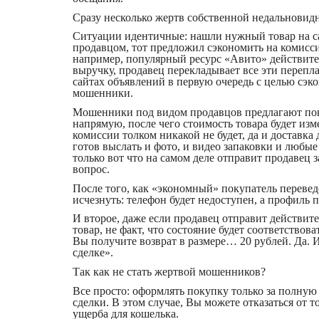
Сразу несколько жертв собственной недальновидн
Ситуации идентичные: нашли нужный товар на са
продавцом, тот предложил сэкономить на комисси
например, популярный ресурс «Авито» действител
выручку, продавец перекладывает все эти перепл
сайтах объявлений в первую очередь с целью сэк
мошенники.
Мошенники под видом продавцов предлагают пок
напрямую, после чего стоимость товара будет изм
комиссии толком никакой не будет, да и доставка
готов выслать и фото, и видео запаковки и любы
только вот что на самом деле отправит продавец 
вопрос.
После того, как «экономный» покупатель перевед
исчезнуть: телефон будет недоступен, а профиль 
И второе, даже если продавец отправит действит
товар, не факт, что состояние будет соответствов
Вы получите возврат в размере… 20 рублей. Да. И
сделке».
Так как не стать жертвой мошенников?
Все просто: оформлять покупку только за полную
сделки. В этом случае, Вы можете отказаться от то
ущерба для кошелька.