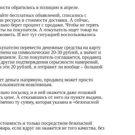
ости обратились в полицию в апреле.
йте бесплатных объявлений, списались с
и ресурса и стоимости доставки. А сейчас,
ьно берет процент с продажи. Чтобы не терять
аты на покупателя. А покупатель ищет товар на
ономить. И вот тут ситуацией воспользовались
упателю перевести денежные средства на карту
енена на символические 20-30 рублей, а значит и
 дешевле. Если покупатель соглашается, продавец
е другие подтверждения серьезности намерений,
за эти 20 рублей, и отправит ли вообще – большой
ет деньги напрямую, продавец может просто
пользователя неактивным.
ельно посылку, и в ней окажется даже похожий
ать цене. А отказавшись от него на пункте выдачи,
менно ту сумму, которая указана в «безопасной
 стоимость и только посредством безопасной
вара, если вдруг он окажется не того качества, без