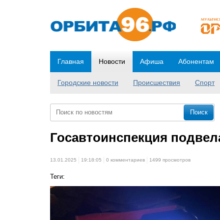
Главная
Новости
Афиша
Абонентам
Городские новости
Происшествия
Спорт
Госавтоинспекция подвел
13.01.2025
19:18:05
0 комментариев
1499 просмотров
Теги: