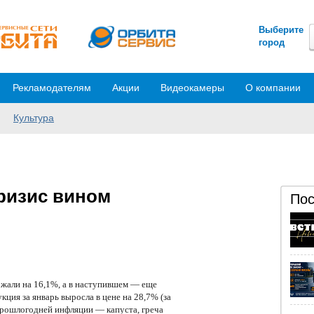
Выберите
город
Рекламодателям
Акции
Видеокамеры
О компании
Культура
ризис вином
Пос
жали на 16,1%, а в наступившем — еще
ия за январь выросла в цене на 28,7% (за
прошлогодней инфляции — капуста, греча