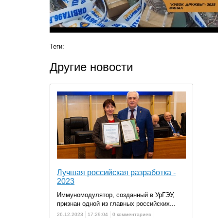
Теги:
Другие новости
Лучшая российская разработка -
2023
Иммуномодулятор, созданный в УрГЭУ,
признан одной из главных российских...
26.12.2023
17:29:04
0 комментариев