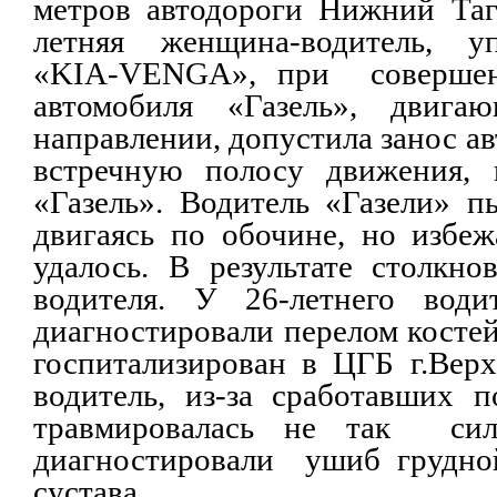
метров автодороги Нижний Таг
летняя женщина-водитель, у
«
KIA
-
VENGA
», при соверше
автомобиля «Газель», двига
направлении, допустила занос ав
встречную полосу движения, г
«Газель». Водитель «Газели» п
двигаясь по обочине, но избе
удалось. В результате столкно
водителя. У 26-летнего води
диагностировали перелом костей 
госпитализирован в ЦГБ г.Вер
водитель, из-за сработавших п
травмировалась не так сил
диагностировали ушиб грудной
сустава.