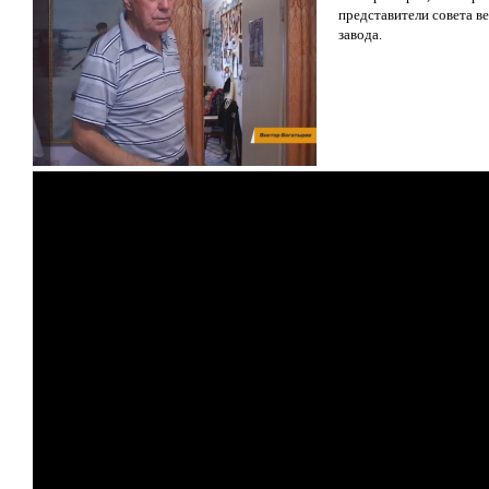
представители совета в
завода.