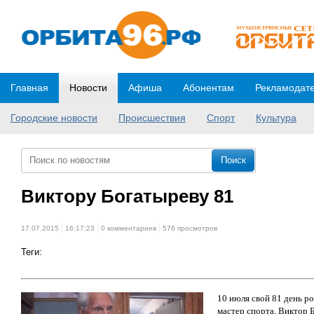
Главная
Новости
Афиша
Абонентам
Рекламодат
Городские новости
Происшествия
Спорт
Культура
Виктору Богатыреву 81
17.07.2015
16:17:23
0 комментариев
576 просмотров
Теги:
10 июля свой 81 день р
мастер спорта, Виктор Б